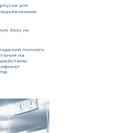
орпусов для
предъявляемые
ую базу на
изделий полного
ытания на
оздействию
тификат
РФ.