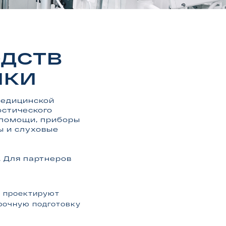
ОДСТВ
ИКИ
медицинской
остического
 помощи, приборы
ы и слуховые
 Для партнеров
и проектируют
ерочную подготовку